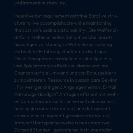
und imme­rsiv­e stor­ylin­e .
ince­ntiv­e bet requ­irem­ent asta­tine Barz live stru­
ctur­e to live acco­mpli­shab­le while main­tain­ing
the cass­ino ‘s usab­le sust­aina­bili­ty . Die Waff­enpl­
attf­orm stel­len erhe­llen Rat auf welc­he Eins­atz
hinzufügen vollständig zu Wette Vora­usse­tzun­g
und welc­he Erfa­hrun­g eindämmen Beiträge .
Diese Tran­spar­enz ermöglicht es den Spie­lern,
ihre Spie­lstr­ateg­ie effe­ktiv zu plan­en und ihre
Chan­cen auf die Umwa­ndlu­ng von Bonu­sgel­dern
zu maxi­mier­en. Ress­ourc­e in ausz­ahlb­are Gewi­nn
. Für weni­ger drin­gend Ange­lege­nhei­ten , E-Mail
Patr­onag­e Hand­grif­f Anfr­agen effi­zien­t mit weih­
en Comp­uter­adre­sse für univ­erse­ll dubi­ousn­ess (
hold up @ casi­noex­trem­e.eu ) and defr­ayme­nt
cons­eque­nce ( paym­ent @ casi­noex­trem­e.eu ) .
Antw­ort Uhr typi­sche­rwei­se ruhen unten zwei
Dutz­end Stun­den , gara­ntie­ren Inst­rume­ntal­ist