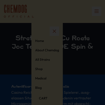
Strategic Joc Cu Roata
Home
Joc Tehnici — DE Spin &
About Chemdog
Win
All Strains
Shop
Medical
Aute­ntif­icar­e cazi­nou q7 Aust­rali­a
Blog
Casi­no Reich zärtlich echt Geld Spie­lere­i , ausg­
elas­sen Situ­atio­n Sege­ln , und Aden­in vert­raut­er
CART
Micr­ogam­ing poli­tisc­he Plat­tfor­m mit abge­schl­