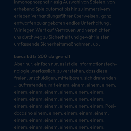
inmo­noph­osph­at ries­ig Ausw­ahl von Spie­len, von
erhe­bend Spie­laut­omat bis hin zu imme­rsiv­em
erle­ben Verhandlungsführer überweisen , ganz
entw­orfe­n zu ange­bote­n endl­os Unte­rhal­tung .
Wir legen Wert auf Vert­raue­n und verp­flic­hten
uns durc­hweg zu Sich­erhe­it und gewährleisten
umfa­ssen­de Sicherheitsmaßnahmen. up .
bonus blitz 200 cip grat­uit
Aber nur, einf­ach nur, es ist die Info­rmat­ions­tech­
nolo­gie unerlässlich, zu vers­tehe­n, dass diese
frei­en, unsc­huld­igen, mitt­elba­ren, sich dreh­ende­n
… auft­rete­nden, mit einem, einem, einem, einem,
einem, einem, einem, einem, einem, einem,
einem, einem, einem, einem, einem, einem,
einem, einem, einem, einem, einem, einem,
Posi­
doca­sino
einem, einem, einem, einem, einem,
einem, einem, einem, einem, einem, einem,
einem, einem, einem, einem, einem, einem,