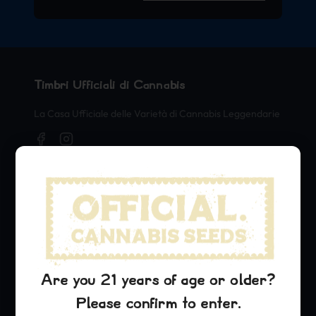
Timbri Ufficiali di Cannabis
La Casa Ufficiale delle Varietà di Cannabis Leggendarie
Negozio
Seeds
Merch
Official Collaborations
Are you 21 years of age or older?
Varietà
Please confirm to enter.
Blue Dream