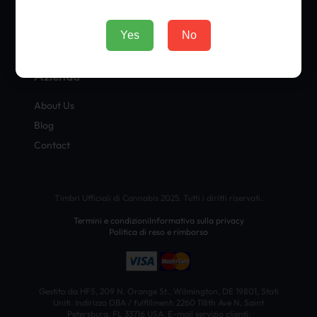
Sour Diesel
Yes
No
OG Kush
Azienda
About Us
Blog
Contact
Timbri Ufficiali di Cannabis 2025. Tutti i diritti riservati.
Termini e condizioni
Informativa sulla privacy
Politica di reso e rimborso
Gestito da HFS, 209 N. Orange St., Wilmington, DE 19801, Stati
Uniti. Indirizzo DBA / fulfillment: 2260 118th Ave N, Saint
Petersburg, FL 33716 USA. E-mail servizio clienti: