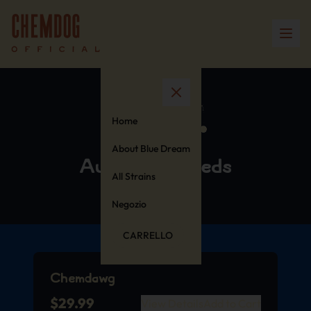
Home
About Blue Dream
Authentic Seeds
All Strains
Negozio
CARRELLO
Chemdawg
$
29.99
View Details
Add to Cart